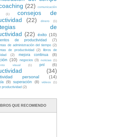
coaching
(22)
comunicación
consejos de
(1)
uctividad
(22)
dinero
(1)
trategias de
uctividad
(22)
éxito
(10)
mentos de productividad
(7)
ntas de administración del tiempo
(2)
ntas de productividad
(2)
libros de
mejora continua
(8)
vidad
(2)
ción
(10)
negocios
(3)
noticias
(1)
pnl
(6)
ento visual
(1)
uctividad
(34)
ctividad personal
(14)
gía
(9)
superación
(8)
videos
(1)
e productividad
(2)
IBROS QUE RECOMIENDO