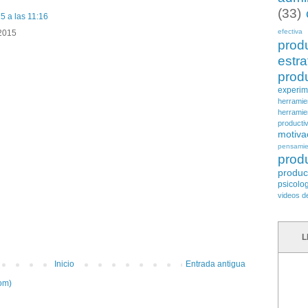
(33)
5 a las 11:16
efectiva
 2015
prod
es
prod
experi
herramie
herramie
producti
motiva
pensami
prod
produ
psicolo
videos d
L
Inicio
Entrada antigua
om)