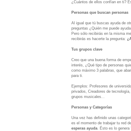
¿Cuántos de ellos confían en ti? És
Personas que buscan personas
Al igual que tú buscas ayuda de ot
preguntas ¿Quién me puede ayudar
Pero sólo recibirás en la misma m
recibirás es hacerte la pregunta:
¿A
Tus grupos clave
Creo que una buena forma de empeza
interés, ¿Qué tipo de personas qui
como máximo 3 palabras, que abarq
para ti.
Ejemplos: Profesores de universid
privados, Creadores de tecnología,
grupos musicales...
Personas y Categorías
Una vez has definido unas categori
es el momento de trabajar tu red d
esperas ayuda
. Ésto es lo genera