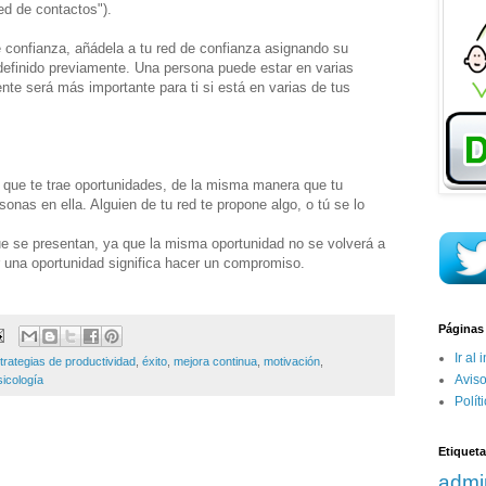
ed de contactos").
confianza, añádela a tu red de confianza asignando su
definido previamente. Una persona puede estar en varias
te será más importante para ti si está en varias de tus
s que te trae oportunidades, de la misma manera que tu
onas en ella. Alguien de tu red te propone algo, o tú se lo
ue se presentan, ya que la misma oportunidad no se volverá a
 una oportunidad significa hacer un compromiso.
Páginas
Ir al 
trategias de productividad
,
éxito
,
mejora continua
,
motivación
,
Aviso
sicología
Polít
Etiquet
admi