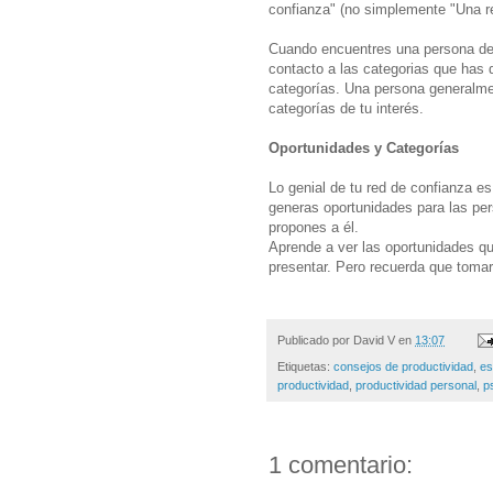
confianza" (no simplemente "Una r
Cuando encuentres una persona de 
contacto a las categorias que has 
categorías. Una persona generalmen
categorías de tu interés.
Oportunidades y Categorías
Lo genial de tu red de confianza e
generas oportunidades para las pers
propones a él.
Aprende a ver las oportunidades q
presentar. Pero recuerda que tomar
Publicado por
David V
en
13:07
Etiquetas:
consejos de productividad
,
es
productividad
,
productividad personal
,
p
1 comentario: