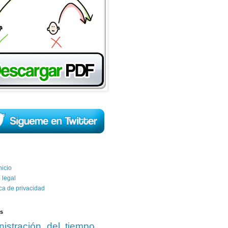
inicio
 legal
ica de privacidad
as
nistración del tiempo